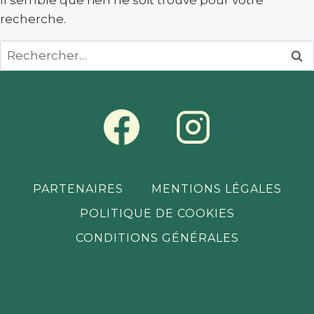
Il semble que rien ne soit trouvé pour votre
recherche.
Rechercher :
PARTENAIRES
MENTIONS LÉGALES
POLITIQUE DE COOKIES
CONDITIONS GÉNÉRALES