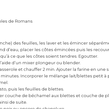
ioles de Romans
anche) des feuilles, les laver et les émincer séparém
nd d’eau, placer les côtes émincées puis les recouvrir
u’à ce que les côtes soient tendres. Egoutter.
à l’aide d’un mixer plongeur ou blender.
sserole et chauffer 2 min. Ajouter la farine en une 
nutes. Incorporer le mélange lait/blettes petit à pe
mel.
to, puis les feuilles de blettes.
rner couche de béchamel aux blettes et couche de p
insi de suite.
e noix ou encore de chapelure.