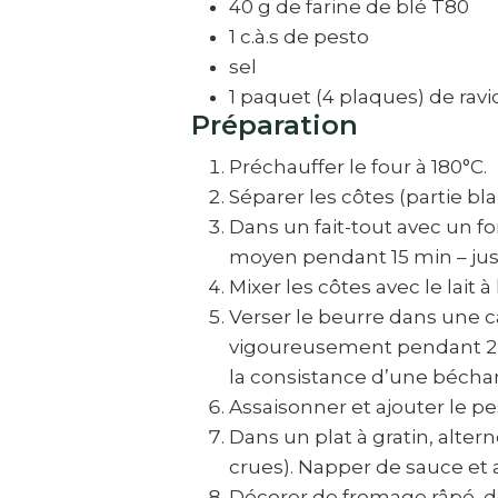
40 g de farine de blé T80
1 c.à.s de pesto
sel
1 paquet (4 plaques) de rav
Préparation
Préchauffer le four à 180°C.
Séparer les côtes (partie bl
Dans un fait-tout avec un fo
moyen pendant 15 min – jusq
Mixer les côtes avec le lait 
Verser le beurre dans une ca
vigoureusement pendant 2 mi
la consistance d’une bécha
Assaisonner et ajouter le pes
Dans un plat à gratin, alte
crues). Napper de sauce et a
Décorer de fromage râpé, d