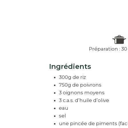
Préparation : 3
Ingrédients
300g de riz
750g de poivrons
3 oignons moyens
3 c.a.s. d’huile d’olive
eau
sel
une pincée de piments (facu