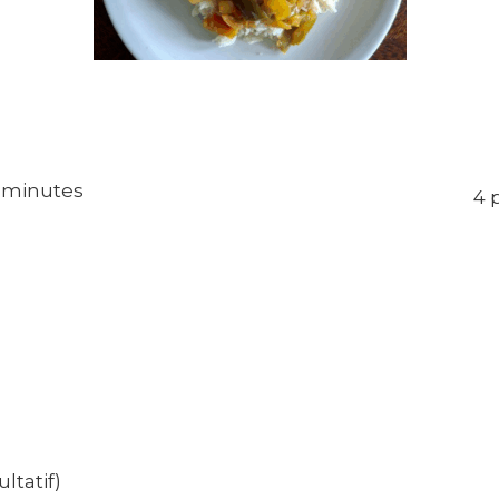
0 minutes
4 
ltatif)