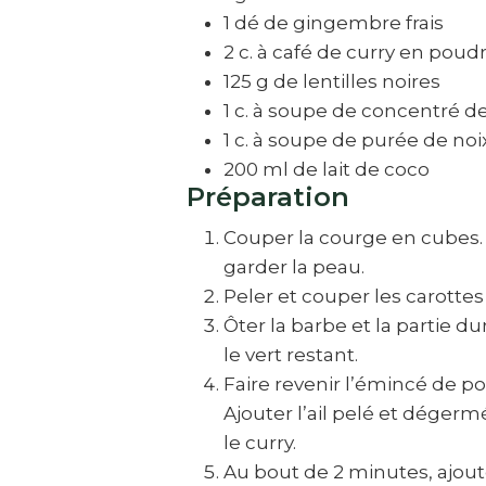
1 dé de gingembre frais
2 c. à café de curry en poud
125 g de lentilles noires
1 c. à soupe de concentré 
1 c. à soupe de purée de noi
200 ml de lait de coco
Préparation
Couper la courge en cubes. Ô
garder la peau.
Peler et couper les carottes
Ôter la barbe et la partie d
le vert restant.
Faire revenir l’émincé de po
Ajouter l’ail pelé et déger
le curry.
Au bout de 2 minutes, ajouter