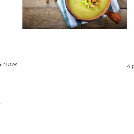
minutes
4 
x